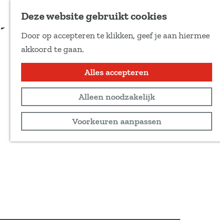
Voeg toe als favoriet
Deze website gebruikt cookies
D
Door op accepteren te klikken, geef je aan hiermee
e
G
akkoord te gaan.
e
a
l
n
Alles accepteren
d
a
e
Alleen noodzakelijk
a
z
r
Voorkeuren aanpassen
e
d
p
e
a
h
g
o
i
m
n
e
a
p