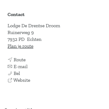
Contact
Lodge De Drentse Droom
Ruinerweg 9
7932 PD
Echten
n
Plan je route
a
n
a
Route
a
n
r
E-mail
L
a
a
L
Bel
o
r
a
v
o
Website
d
L
r
a
d
g
o
L
n
g
e
d
o
L
e
D
g
d
o
D