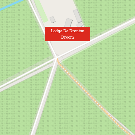
Lodge De Drentse
Droom