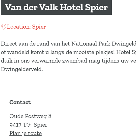
a
Van der Valk Hotel Spier
g
e
Location: Spier
Direct aan de rand van het Nationaal Park Dwingelder
of wandeld komt u langs de mooiste plekjes! Hotel Sp
duik in ons verwarmde zwembad mag tijdens uw verbli
Dwingelderveld.
Contact
Oude Postweg 8
9417 TG
Spier
n
Plan je route