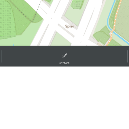
Contact
d the GIS User Community, ,