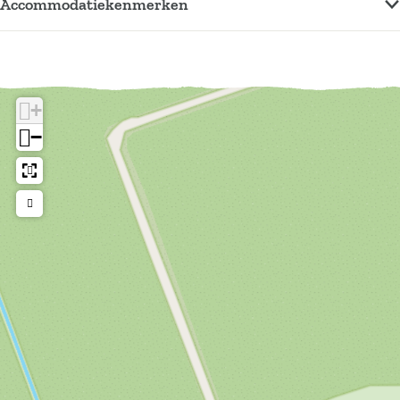
Accommodatiekenmerken
+
−