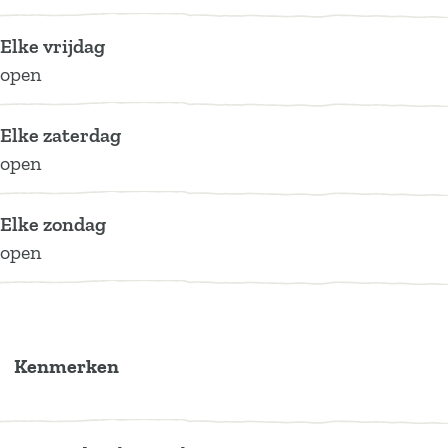
e
t
e
n
e
j
t
e
Elke vrijdag
e
j
t
open
e
j
e
Elke zaterdag
open
Elke zondag
open
Kenmerken