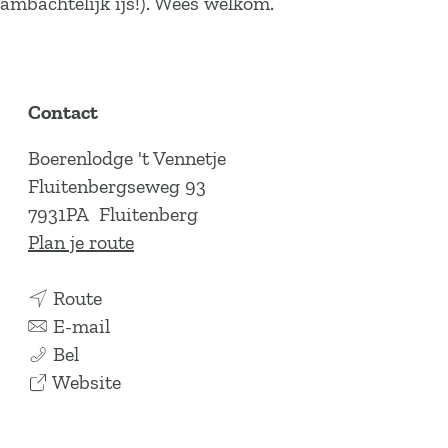
ambachtelijk ijs!). Wees welkom.
Contact
Boerenlodge 't Vennetje
Fluitenbergseweg 93
7931PA
Fluitenberg
n
Plan je route
a
n
a
Route
a
n
r
E-mail
B
a
a
B
Bel
o
r
a
v
o
Website
e
B
r
a
e
r
o
B
n
r