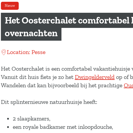
a
Nieuw
g
Het Oosterchalet comfortabel
e
overnachten
Location: Pesse
Het Oosterchalet is een comfortabel vakantiehuisje 
Vanuit dit huis fiets je zo het
Dwingelderveld
op of 
Wandelen dat kan bijvoorbeeld bij het prachtige
Oud
Dit splinternieuwe natuurhuisje heeft:
2 slaapkamers,
een royale badkamer met inloopdouche,