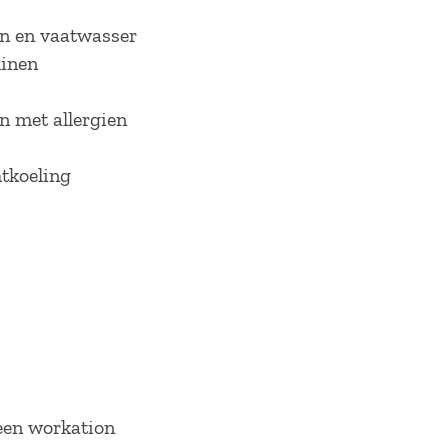
en en vaatwasser
uinen
en met allergien
htkoeling
 een workation