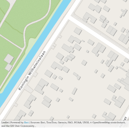
Leaflet
|
Powered by
Esri
| Sources: Esri, TomTom, Garmin, FAO, NOAA, USGS, © OpenStreetMap contributors,
and the GIS User Community, ,