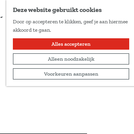
Voeg toe als favoriet
Deze website gebruikt cookies
D
Door op accepteren te klikken, geef je aan hiermee
e
G
akkoord te gaan.
e
a
l
n
Alles accepteren
d
a
e
Alleen noodzakelijk
a
z
r
Voorkeuren aanpassen
e
d
p
e
a
h
g
o
i
m
n
e
a
p