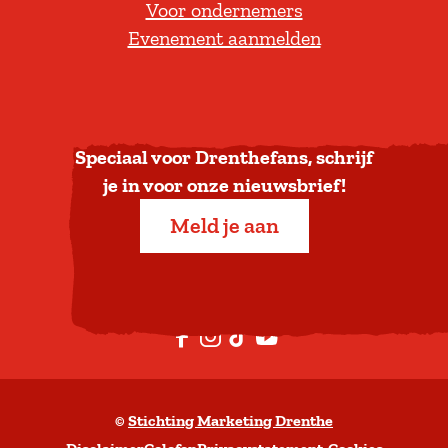
Voor ondernemers
e
Evenement aanmelden
r
u
g
n
a
Speciaal voor Drenthefans, schrijf
a
je in voor onze nieuwsbrief!
r
Meld je aan
b
o
v
e
F
I
T
Y
n
a
n
i
o
c
s
k
u
©
Stichting Marketing Drenthe
e
t
T
t