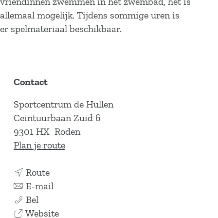
vriendinnen zwemmen in het zwembad, het is
allemaal mogelijk. Tijdens sommige uren is
er spelmateriaal beschikbaar.
Contact
Sportcentrum de Hullen
Ceintuurbaan Zuid 6
9301 HX
Roden
n
Plan je route
a
n
a
Route
a
n
r
E-mail
S
a
a
S
Bel
p
r
a
v
p
Website