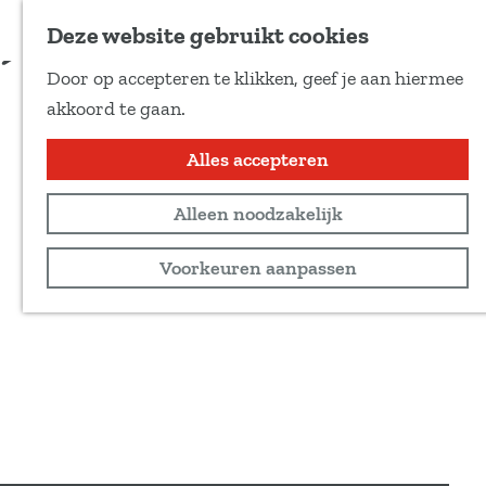
Voeg toe als favoriet
Meer informatie
Deze website gebruikt cookies
D
Door op accepteren te klikken, geef je aan hiermee
e
G
akkoord te gaan.
e
a
l
n
Alles accepteren
d
a
e
Alleen noodzakelijk
a
z
r
Voorkeuren aanpassen
e
d
p
e
a
h
g
o
i
m
n
e
a
p