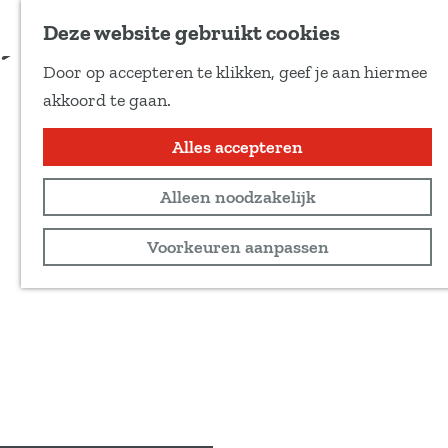
Voeg toe als favoriet
Deze website gebruikt cookies
D
Door op accepteren te klikken, geef je aan hiermee
e
G
akkoord te gaan.
e
a
l
n
Alles accepteren
d
a
e
Alleen noodzakelijk
a
z
r
Voorkeuren aanpassen
e
d
p
e
a
h
g
o
i
m
n
e
a
p