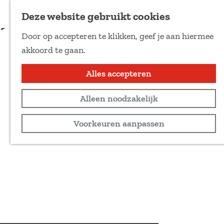
Voeg toe als favoriet
Deze website gebruikt cookies
D
Door op accepteren te klikken, geef je aan hiermee
e
G
akkoord te gaan.
e
a
l
n
Alles accepteren
d
a
e
Alleen noodzakelijk
a
z
r
Voorkeuren aanpassen
e
d
p
e
a
h
g
o
i
m
n
e
a
p