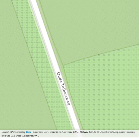
Leaflet
|
Powered by
Esri
| Sources: Esri, TomTom, Garmin, FAO, NOAA, USGS, © OpenStreetMap contributors,
and the GIS User Community, ,