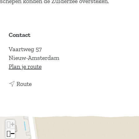
schepen konden de Zuiderzee oversteken.
Contact
Vaartweg 57
Nieuw-Amsterdam
n
Plan je route
a
n
a
Route
a
r
a
D
r
e
D
T
+
e
u
−
T
r