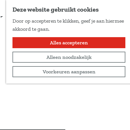
Voeg toe als favoriet
Deze website gebruikt cookies
D
Door op accepteren te klikken, geef je aan hiermee
e
G
akkoord te gaan.
e
a
l
n
Alles accepteren
d
a
e
Alleen noodzakelijk
a
z
r
Voorkeuren aanpassen
e
d
p
e
a
h
g
o
i
m
n
e
a
p