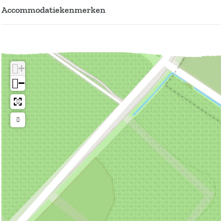
Accommodatiekenmerken
+
−