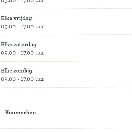
09.00 - 17.00 uur
e
e
d
l
n
e
d
Elke vrijdag
t
e
09.00 - 17.00 uur
s
e
Elke zaterdag
W
09.00 - 17.00 uur
e
e
Elke zondag
l
09.00 - 17.00 uur
d
e
Kenmerken