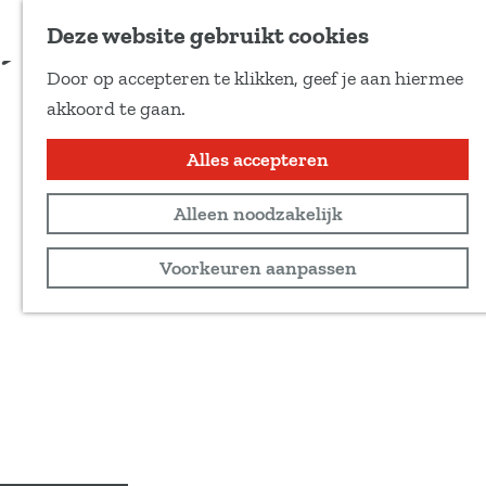
Voeg toe als favoriet
Deze website gebruikt cookies
D
Door op accepteren te klikken, geef je aan hiermee
e
G
akkoord te gaan.
e
a
l
n
Alles accepteren
d
a
e
Alleen noodzakelijk
a
z
r
Voorkeuren aanpassen
e
d
p
e
a
h
g
o
i
m
n
e
a
p