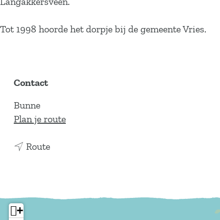
Langakkersveen.
Tot 1998 hoorde het dorpje bij de gemeente Vries.
Contact
Bunne
n
Plan je route
a
n
a
Route
a
r
a
B
r
u
B
n
+
u
n