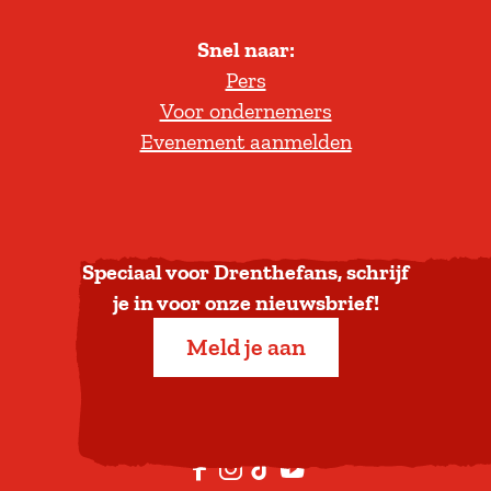
l
Snel naar:
l
Pers
t
Voor ondernemers
e
Evenement aanmelden
r
u
g
n
a
Speciaal voor Drenthefans, schrijf
a
je in voor onze nieuwsbrief!
r
Meld je aan
b
o
v
e
F
I
T
Y
n