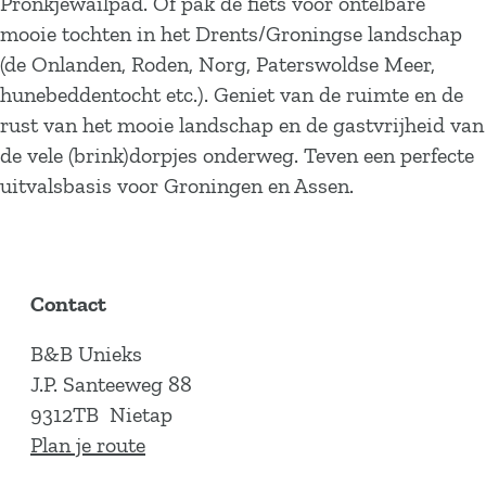
Pronkjewailpad. Of pak de fiets voor ontelbare
mooie tochten in het Drents/Groningse landschap
(de Onlanden, Roden, Norg, Paterswoldse Meer,
hunebeddentocht etc.). Geniet van de ruimte en de
rust van het mooie landschap en de gastvrijheid van
de vele (brink)dorpjes onderweg. Teven een perfecte
uitvalsbasis voor Groningen en Assen.
Contact
B&B Unieks
J.P. Santeeweg 88
9312TB
Nietap
n
Plan je route
a