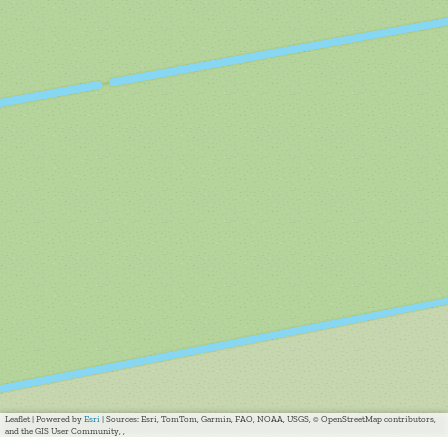
Leaflet
|
Powered by
Esri
| Sources: Esri, TomTom, Garmin, FAO, NOAA, USGS, © OpenStreetMap contributors,
and the GIS User Community, ,