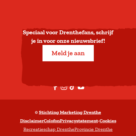
u
g
n
a
Speciaal voor Drenthefans, schrijf
a
je in voor onze nieuwsbrief!
r
Meld je aan
b
o
v
e
F
I
T
Y
n
a
n
i
o
c
s
k
u
©
Stichting Marketing Drenthe
e
t
T
t
Disclaimer
Colofon
Privacystatement
-
Cookies
b
a
o
u
Recreatieschap Drenthe
Provincie Drenthe
o
g
k
b