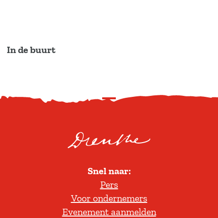
In de buurt
S
c
r
o
l
Snel naar:
l
Pers
t
Voor ondernemers
e
Evenement aanmelden
r