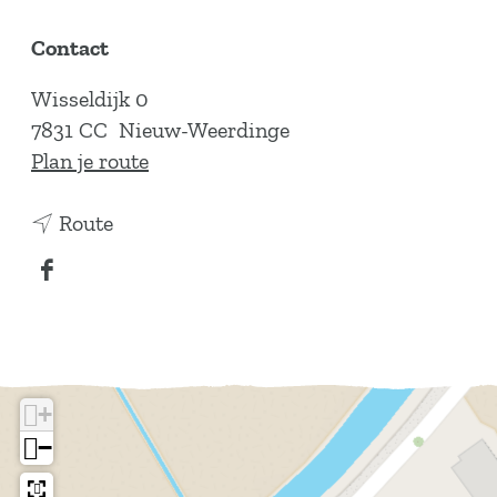
Contact
Wisseldijk 0
7831 CC
Nieuw-Weerdinge
n
Plan je route
a
n
a
Route
a
r
F
a
N
a
r
a
c
N
t
e
a
u
b
t
u
+
o
u
r
−
o
u
i