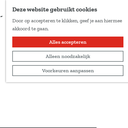
Voeg toe als favoriet
Deze website gebruikt cookies
D
Door op accepteren te klikken, geef je aan hiermee
e
G
akkoord te gaan.
e
a
l
n
Alles accepteren
d
a
e
Alleen noodzakelijk
a
z
r
Voorkeuren aanpassen
e
d
p
e
a
h
g
o
i
m
n
e
a
p