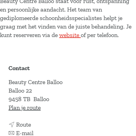
Beauty Centre Balloo staat voor rust, ontspanning
en persoonlijke aandacht. Het team van
gediplomeerde schoonheidsspecialistes helpt je
graag met het vinden van de juiste behandeling. Je
kunt reserveren via de
website
of per telefoon.
Contact
Beauty Centre Balloo
Balloo 22
9458 TB
Balloo
n
Plan je route
a
n
a
Route
a
n
r
E-mail