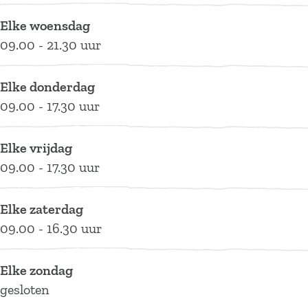
o
l
a
B
o
Elke woensdag
o
l
l
a
o
09.00 - 21.30 uur
o
l
l
o
o
l
Elke donderdag
o
o
09.00 - 17.30 uur
o
Elke vrijdag
09.00 - 17.30 uur
Elke zaterdag
09.00 - 16.30 uur
Elke zondag
gesloten