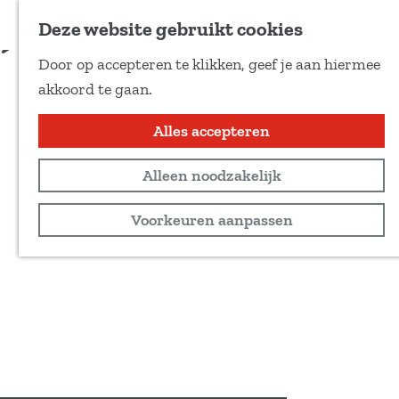
Voeg toe als favoriet
Meer informatie
Deze website gebruikt cookies
D
Door op accepteren te klikken, geef je aan hiermee
e
G
akkoord te gaan.
e
a
l
n
Alles accepteren
d
a
e
Alleen noodzakelijk
a
z
r
Voorkeuren aanpassen
e
d
p
e
a
h
g
o
i
m
n
e
a
p