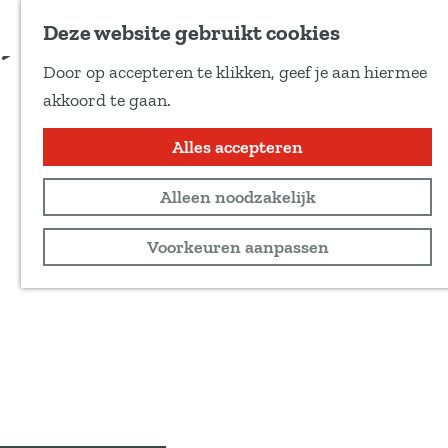
Voeg toe als favoriet
Deze website gebruikt cookies
D
Door op accepteren te klikken, geef je aan hiermee
e
G
akkoord te gaan.
e
a
l
n
Alles accepteren
d
a
e
Alleen noodzakelijk
a
z
r
Voorkeuren aanpassen
e
d
p
e
a
h
g
o
i
m
n
e
a
p