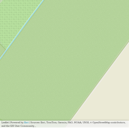
Leaflet
|
Powered by
Esri
| Sources: Esri, TomTom, Garmin, FAO, NOAA, USGS, © OpenStreetMap contributors,
and the GIS User Community, ,