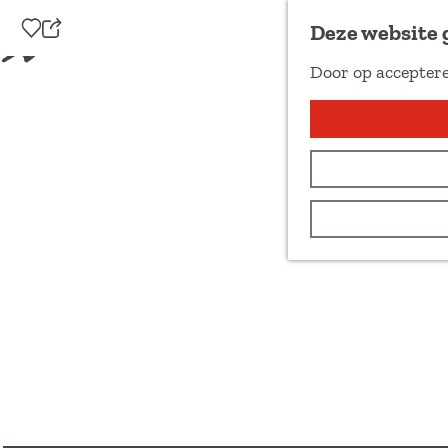
Voeg toe als favoriet
Deze website 
D
Door op acceptere
e
G
e
a
l
n
d
a
e
a
z
r
e
d
p
e
a
h
g
o
i
m
n
e
a
p