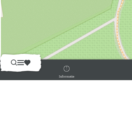
Z
M
F
o
e
a
Informatie
e
n
v
k
u
o
e
r
n
i
e
t
e
Leaflet
|
Powered by
Esri
| Sources: Esri, TomTom, Garmin, FAO, NOAA, USGS, © OpenStreetMap contributors, an