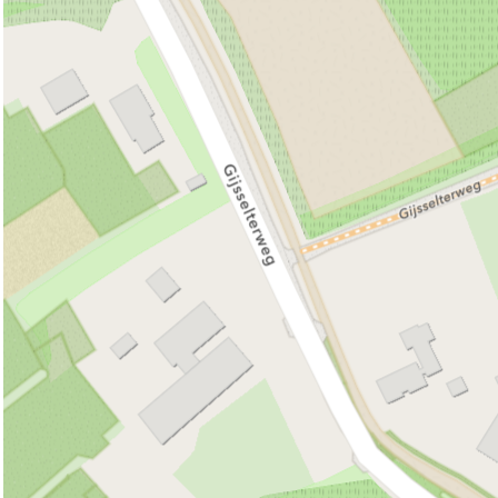
e
i
R
n
a
i
M
n
u
R
n
n
a
e
i
u
R
e
r
n
n
i
u
n
k
e
n
i
e
n
e
n
v
n
e
a
n
n
R
u
i
n
e
n