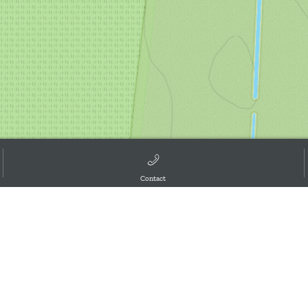
Contact
d the GIS User Community, ,