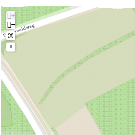
o
a
p
n
e
a
o
a
l
p
n
a
+
k
t
a
l
p
t
−
B
s
a
a
l
s
u
d
t
a
a
d
i
e
s
t
a
e
t
M
d
s
t
M
e
a
e
d
s
a
n
r
M
e
d
r
p
k
a
M
e
k
l
e
r
a
M
e
a
v
k
r
a
v
a
a
e
k
r
a
t
n
v
e
k
n
s
R
a
v
e
R
d
u
n
a
v
u