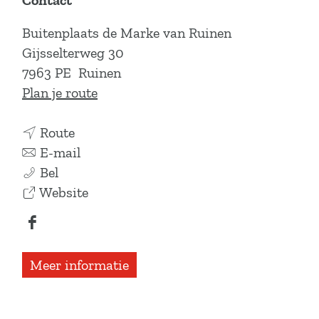
Contact
Buitenplaats de Marke van Ruinen
Gijsselterweg 30
7963 PE
Ruinen
n
Plan je route
a
n
a
Route
a
n
r
E-mail
B
a
a
B
Bel
u
r
a
v
u
Website
i
B
r
a
i
F
t
u
B
n
t
a
e
i
u
B
e
Meer informatie
c
n
t
i
u
n
e
p
e
t
i
p
b
l
n
e
t
l