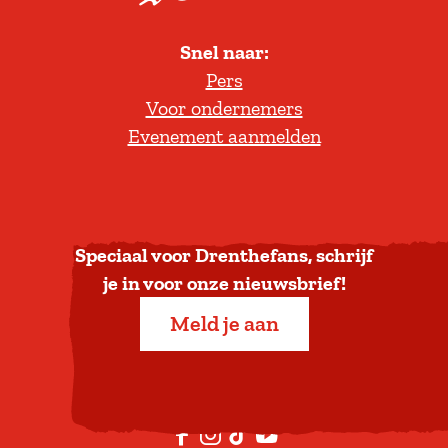
l
Snel naar:
l
Pers
t
Voor ondernemers
e
Evenement aanmelden
r
u
g
n
a
Speciaal voor Drenthefans, schrijf
a
je in voor onze nieuwsbrief!
r
Meld je aan
b
o
v
e
F
I
T
Y
n