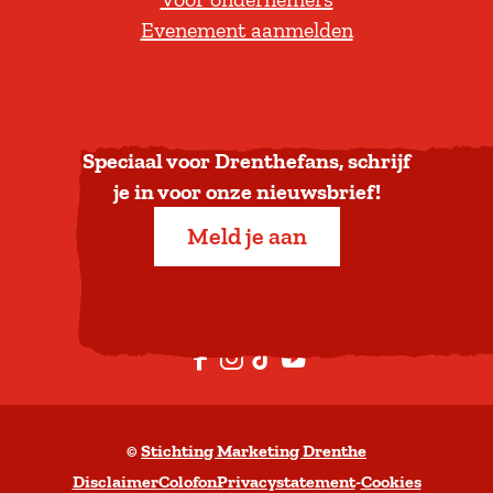
e
Evenement aanmelden
r
u
g
n
a
Speciaal voor Drenthefans, schrijf
a
je in voor onze nieuwsbrief!
r
Meld je aan
b
o
v
e
F
I
T
Y
n
a
n
i
o
c
s
k
u
©
Stichting Marketing Drenthe
e
t
T
t
Disclaimer
Colofon
Privacystatement
-
Cookies