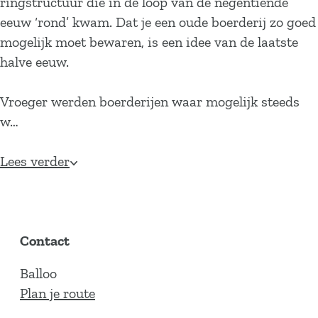
ringstructuur die in de loop van de negentiende
eeuw ‘rond’ kwam. Dat je een oude boerderij zo goed
mogelijk moet bewaren, is een idee van de laatste
halve eeuw.
Vroeger werden boerderijen waar mogelijk steeds
w…
Lees verder
Contact
Balloo
n
Plan je route
a