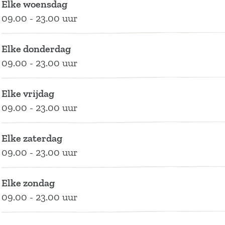
Elke woensdag
r
u
u
s
09.00 - 23.00 uur
e
r
r
s
e
e
Elke donderdag
s
s
09.00 - 23.00 uur
Elke vrijdag
09.00 - 23.00 uur
Elke zaterdag
09.00 - 23.00 uur
Elke zondag
09.00 - 23.00 uur