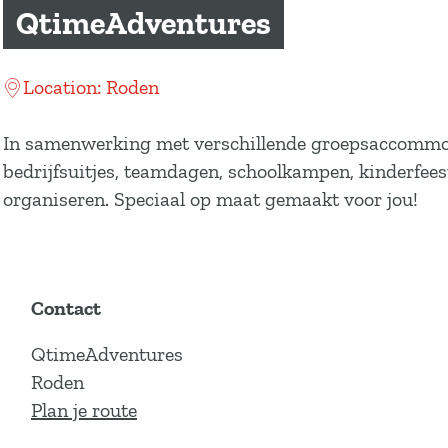
a
QtimeAdventures
g
e
Location: Roden
In samenwerking met verschillende groepsaccommoda
bedrijfsuitjes, teamdagen, schoolkampen, kinderfees
organiseren. Speciaal op maat gemaakt voor jou!
Contact
QtimeAdventures
Roden
n
Plan je route
a