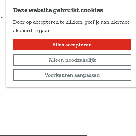
Voeg toe als favoriet
Deze website gebruikt cookies
D
Door op accepteren te klikken, geef je aan hiermee
e
G
akkoord te gaan.
e
a
l
n
Alles accepteren
d
a
e
Alleen noodzakelijk
a
z
r
Voorkeuren aanpassen
e
d
p
e
a
h
g
o
i
m
n
e
a
p