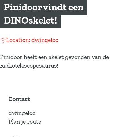
a
Pinidoor vindt een
g
DINOskelet!
e
Location: dwingeloo
Pinidoor heeft een skelet gevonden van de
Radiotelescoposaurus!
Contact
dwingeloo
n
Plan je route
a