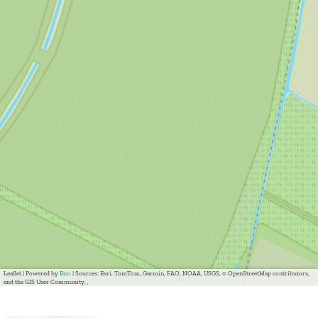
Leaflet
|
Powered by
Esri
| Sources: Esri, TomTom, Garmin, FAO, NOAA, USGS, © OpenStreetMap contributors,
and the GIS User Community, ,