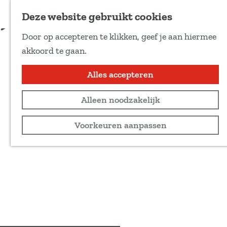
Voeg toe als favoriet
Deze website gebruikt cookies
D
Door op accepteren te klikken, geef je aan hiermee
e
G
akkoord te gaan.
e
a
l
n
Alles accepteren
d
a
e
Alleen noodzakelijk
a
z
r
Voorkeuren aanpassen
e
d
p
e
a
h
g
o
i
m
n
e
a
p