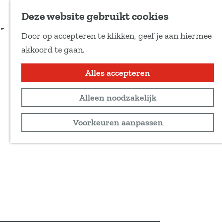
Voeg toe als favoriet
Deze website gebruikt cookies
D
Door op accepteren te klikken, geef je aan hiermee
e
G
akkoord te gaan.
e
a
l
n
Alles accepteren
d
a
e
Alleen noodzakelijk
a
z
r
Voorkeuren aanpassen
e
d
p
e
a
h
g
o
i
m
n
e
a
p