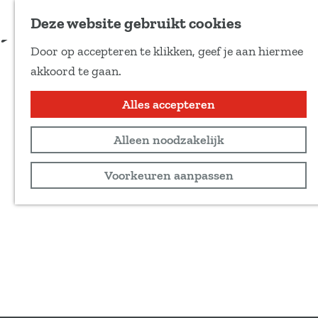
Voeg toe als favoriet
Deze website gebruikt cookies
D
Door op accepteren te klikken, geef je aan hiermee
e
G
akkoord te gaan.
e
a
l
n
Alles accepteren
d
a
e
Alleen noodzakelijk
a
z
r
Voorkeuren aanpassen
e
d
p
e
a
h
g
o
i
m
n
e
a
p