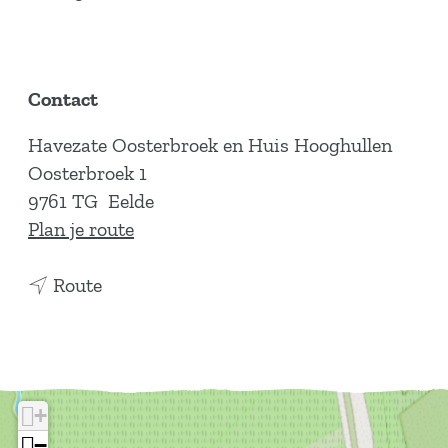
Contact
Havezate Oosterbroek en Huis Hooghullen
Oosterbroek 1
9761 TG
Eelde
n
Plan je route
a
n
a
Route
a
r
a
H
r
a
H
v
+
a
e
−