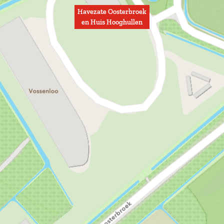
n
Havezate Oosterbroek
en Huis Hooghullen