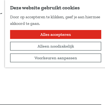
Voeg toe als favoriet
Deze website gebruikt cookies
D
Door op accepteren te klikken, geef je aan hiermee
e
G
akkoord te gaan.
e
a
l
n
Alles accepteren
d
a
e
Alleen noodzakelijk
a
z
r
Voorkeuren aanpassen
e
d
p
e
a
h
g
o
i
m
n
e
a
p