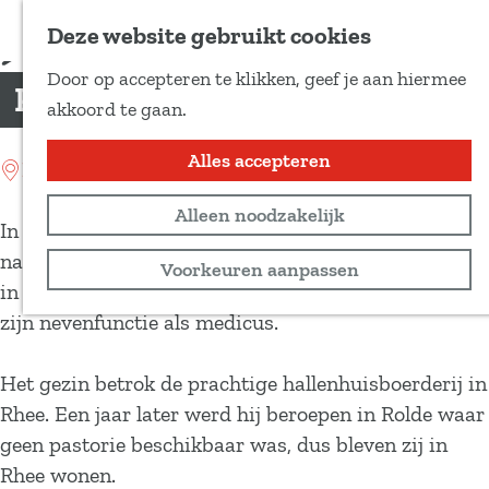
Voeg toe als favoriet
Deze website gebruikt cookies
D
Door op accepteren te klikken, geef je aan hiermee
e
Picardt Hoeve
G
akkoord te gaan.
e
a
l
n
Alles accepteren
Location: Rhee
d
a
e
Alleen noodzakelijk
a
In 1643 kwam dominee Picardt met zijn grote gezin
z
r
naar Drenthe. Hij was tot die tijd dominee geweest
Voorkeuren aanpassen
e
d
in Egmond aan Zee waar hij onenigheid kreeg over
p
e
zijn nevenfunctie als medicus.
a
h
g
o
Het gezin betrok de prachtige hallenhuisboerderij in
i
m
Rhee. Een jaar later werd hij beroepen in Rolde waar
n
e
geen pastorie beschikbaar was, dus bleven zij in
a
p
Rhee wonen.