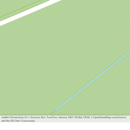
Leaflet
|
Powered by
Esri
| Sources: Esri, TomTom, Garmin, FAO, NOAA, USGS, © OpenStreetMap contributors,
and the GIS User Community, ,