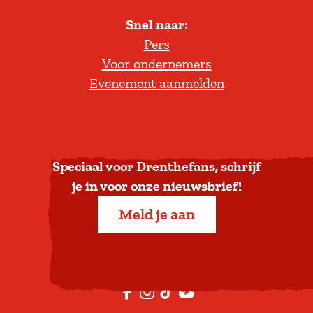
l
Snel naar:
l
Pers
t
Voor ondernemers
e
Evenement aanmelden
r
u
g
n
a
Speciaal voor Drenthefans, schrijf
a
je in voor onze nieuwsbrief!
r
Meld je aan
b
o
v
e
F
I
T
Y
n