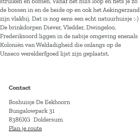
struiken en bomen. Vanaf het huis loop en fiets je zo
de bossen in en de heide op en ook het Aekingerzand
zijn vlakbij. Dat is nog eens een echt natuurhuisje :-)
De brinkdorpen Diever, Vledder, Dwingeloo,
Frederiksoord liggen in de nabije omgeving enenals
Koloniën van Weldadigheid die onlangs op de
Unseco werelderfgoed lijst zijn geplaatst.
Contact
Boshuisje De Eekhoorn
Bungalowpark 31
8386XG
Doldersum
n
Plan je route
a