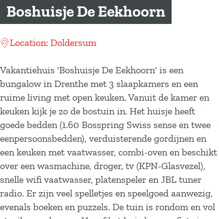
a
Boshuisje De Eekhoorn
g
e
Location: Doldersum
Vakantiehuis 'Boshuisje De Eekhoorn' is een
bungalow in Drenthe met 3 slaapkamers en een
ruime living met open keuken. Vanuit de kamer en
keuken kijk je zo de bostuin in. Het huisje heeft
goede bedden (1.60 Bosspring Swiss sense en twee
eenpersoonsbedden), verduisterende gordijnen en
een keuken met vaatwasser, combi-oven en beschikt
over een wasmachine, droger, tv (KPN-Glasvezel),
snelle wifi vaatwasser, platenspeler en JBL tuner
radio. Er zijn veel spelletjes en speelgoed aanwezig,
evenals boeken en puzzels. De tuin is rondom en vol