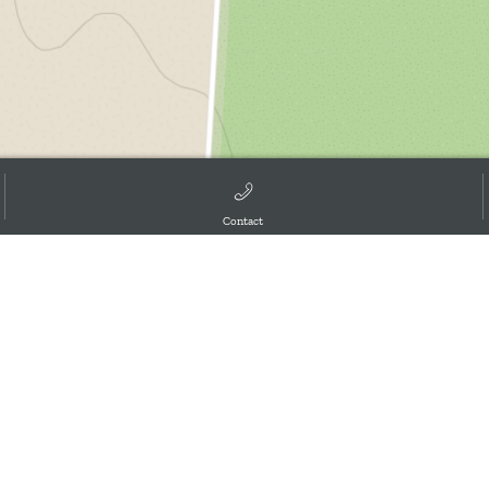
Contact
d the GIS User Community, ,