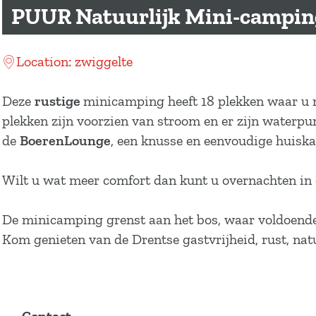
a
PUUR Natuurlijk Mini-campin
g
e
Location: zwiggelte
Deze
rustige
minicamping heeft 18 plekken waar u m
plekken zijn voorzien van stroom en er zijn waterpu
de
BoerenLounge
, een knusse en eenvoudige huiska
Wilt u wat meer comfort dan kunt u overnachten i
De minicamping grenst aan het bos, waar voldoende 
Kom genieten van de Drentse gastvrijheid, rust, natu