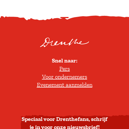
S
c
r
o
l
Snel naar:
l
Pers
t
Voor ondernemers
e
Evenement aanmelden
r
u
g
n
a
Speciaal voor Drenthefans, schrijf
a
je in voor onze nieuwsbrief!