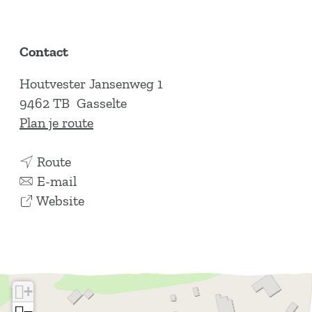
Contact
Houtvester Jansenweg 1
9462 TB
Gasselte
n
Plan je route
a
n
a
Route
a
n
r
E-mail
a
a
v
R
Website
r
a
a
e
R
r
n
c
e
R
R
r
c
e
e
e
+
r
c
c
a