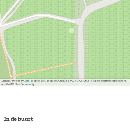
Leaflet
|
Powered by
Esri
| Sources: Esri, TomTom, Garmin, FAO, NOAA, USGS, © OpenStreetMap contributors,
and the GIS User Community, ,
In de buurt