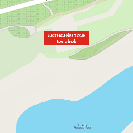
Recreatieplas 't Nije
Hemelriek