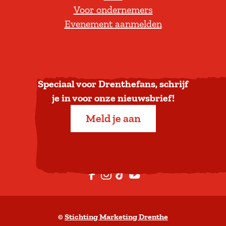
Voor ondernemers
e
Evenement aanmelden
r
u
g
n
a
Speciaal voor Drenthefans, schrijf
a
je in voor onze nieuwsbrief!
r
Meld je aan
b
o
v
e
F
I
T
Y
n
a
n
i
o
c
s
k
u
©
Stichting Marketing Drenthe
e
t
T
t