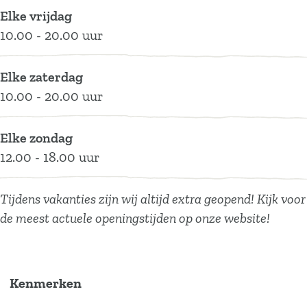
k
r
s
e
l
y
s
Elke vrijdag
J
k
s
A
e
l
s
10.00 - 20.00 uur
u
J
e
s
A
e
e
m
u
n
s
s
A
n
Elke zaterdag
p
m
e
s
s
10.00 - 20.00 uur
s
p
n
e
s
t
s
n
e
Elke zondag
y
t
n
12.00 - 18.00 uur
l
y
e
l
A
e
Tijdens vakanties zijn wij altijd extra geopend! Kijk voor
s
A
de meest actuele openingstijden op onze website!
s
s
e
s
n
e
Kenmerken
n