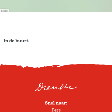
Leaflet
In de buurt
S
c
r
o
l
Snel naar:
l
Pers
t