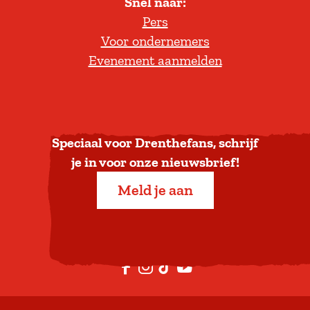
Snel naar:
l
Pers
t
Voor ondernemers
e
Evenement aanmelden
r
u
g
n
a
Speciaal voor Drenthefans, schrijf
a
je in voor onze nieuwsbrief!
r
Meld je aan
b
o
v
e
F
I
T
Y
n
a
n
i
o