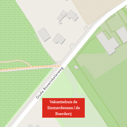
e
r
d
e
r
i
j
Vakantiehuis de
Emmerdennen | de
Boerderij