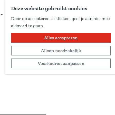
Voeg toe als favoriet
Deze website gebruikt cookies
D
Door op accepteren te klikken, geef je aan hiermee
e
G
akkoord te gaan.
e
a
l
n
Alles accepteren
d
a
e
Alleen noodzakelijk
a
z
r
Voorkeuren aanpassen
e
d
p
e
a
h
g
o
i
m
n
e
a
p