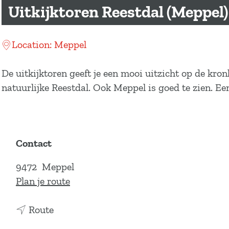
a
Uitkijktoren Reestdal (Meppel)
g
e
Location: Meppel
De uitkijktoren geeft je een mooi uitzicht op de kro
natuurlijke Reestdal. Ook Meppel is goed te zien. Ee
Contact
9472
Meppel
n
Plan je route
a
n
a
Route
a
r