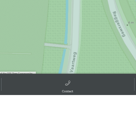
d the GIS User Community, ,
Contact