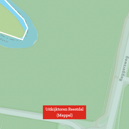
Uitkijktoren Reestdal
(Meppel)