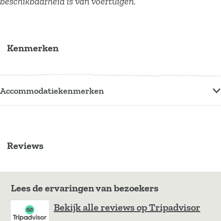
beschikbaarheid is van voertuigen.
-
-
T
T
o
o
Kenmerken
u
u
r
r
s
s
Accommodatiekenmerken
Reviews
Lees de ervaringen van bezoekers
Bekijk alle reviews op Tripadvisor