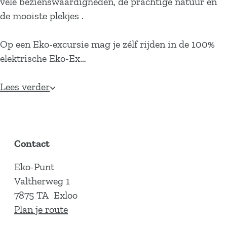
vele bezienswaardigheden, de prachtige natuur en
de mooiste plekjes .
Op een Eko-excursie mag je zélf rijden in de 100%
elektrische Eko-Ex…
Lees verder
Contact
Eko-Punt
Valtherweg 1
7875 TA
Exloo
n
Plan je route
a