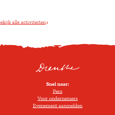
ekijk alle activiteiten
S
c
r
o
l
Snel naar:
l
Pers
t
Voor ondernemers
e
Evenement aanmelden
r
u