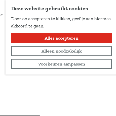
Voeg toe als favoriet
Deze website gebruikt cookies
D
Door op accepteren te klikken, geef je aan hiermee
e
G
akkoord te gaan.
e
a
l
n
Alles accepteren
d
a
e
Alleen noodzakelijk
a
z
r
Voorkeuren aanpassen
e
d
p
e
a
h
g
o
i
m
n
e
a
p