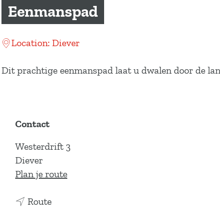
a
Eenmanspad
g
e
Location: Diever
Dit prachtige eenmanspad laat u dwalen door de land
Contact
Westerdrift 3
Diever
n
Plan je route
a
n
a
Route
a
r