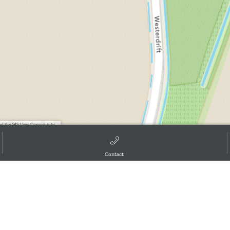
d the GIS User Community, ,
Contact