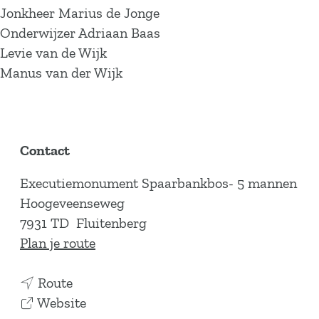
Jonkheer Marius de Jonge
Onderwijzer Adriaan Baas
Levie van de Wijk
Manus van der Wijk
Contact
Executiemonument Spaarbankbos- 5 mannen
Hoogeveenseweg
7931 TD
Fluitenberg
n
Plan je route
a
n
a
Route
a
v
r
Website