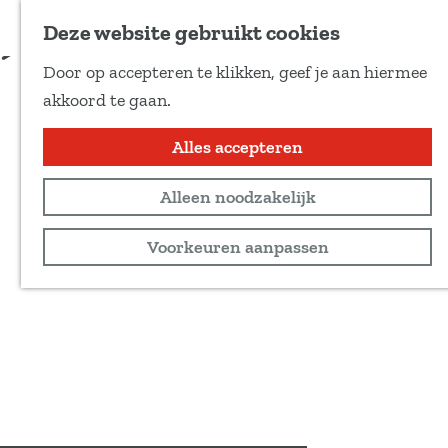
Voeg toe als favoriet
Deze website gebruikt cookies
D
Door op accepteren te klikken, geef je aan hiermee
e
G
akkoord te gaan.
e
a
l
n
Alles accepteren
d
a
e
Alleen noodzakelijk
a
z
r
Voorkeuren aanpassen
e
d
p
e
a
h
g
o
i
m
n
e
a
p