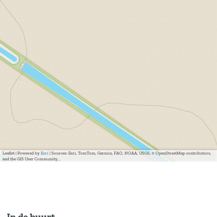
Leaflet
|
Powered by
Esri
| Sources: Esri, TomTom, Garmin, FAO, NOAA, USGS, © OpenStreetMap contributors,
and the GIS User Community, ,
In de buurt