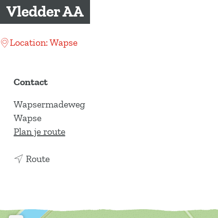
a
Vledder AA
g
e
Location: Wapse
Contact
Wapsermadeweg
Wapse
n
Plan je route
a
n
a
Route
a
r
a
V
r
l
V
e