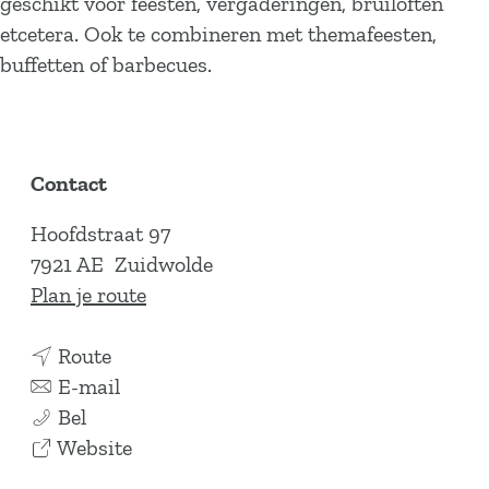
geschikt voor feesten, vergaderingen, bruiloften
etcetera. Ook te combineren met themafeesten,
buffetten of barbecues.
Contact
Hoofdstraat 97
7921 AE
Zuidwolde
n
Plan je route
a
n
a
Route
a
n
r
E-mail
C
a
a
C
Bel
a
r
a
v
a
Website
f
C
r
a
f