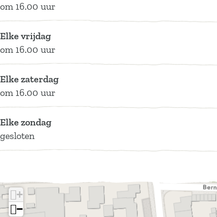
om 16.00 uur
K
e
D
m
K
a
n
e
D
a
a
K
n
e
a
Elke vrijdag
t
a
K
n
t
om 16.00 uur
a
a
K
t
a
a
Elke zaterdag
t
a
om 16.00 uur
t
Elke zondag
gesloten
+
−