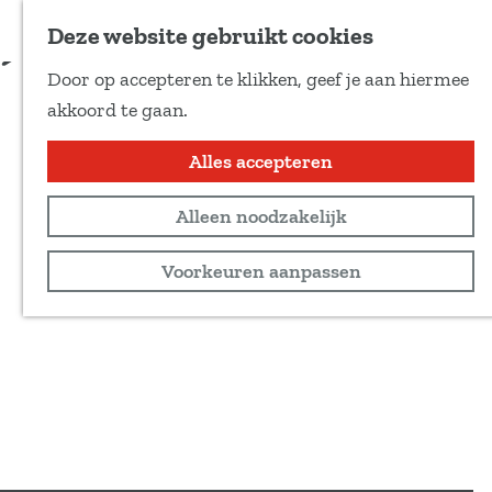
Voeg toe als favoriet
Deze website gebruikt cookies
D
Door op accepteren te klikken, geef je aan hiermee
e
G
akkoord te gaan.
e
a
l
n
Alles accepteren
d
a
e
Alleen noodzakelijk
a
z
r
Voorkeuren aanpassen
e
d
p
e
a
h
g
o
i
m
n
e
a
p