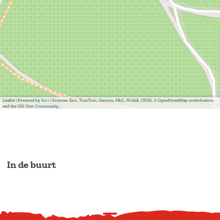
Leaflet
|
Powered by
Esri
| Sources: Esri, TomTom, Garmin, FAO, NOAA, USGS, © OpenStreetMap contributors,
and the GIS User Community, ,
In de buurt
S