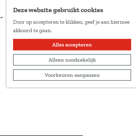
Voeg toe als favoriet
Deze website gebruikt cookies
D
Door op accepteren te klikken, geef je aan hiermee
e
G
akkoord te gaan.
e
a
l
n
Alles accepteren
d
a
e
Alleen noodzakelijk
a
z
r
Voorkeuren aanpassen
e
d
p
e
a
h
g
o
i
m
n
e
a
p