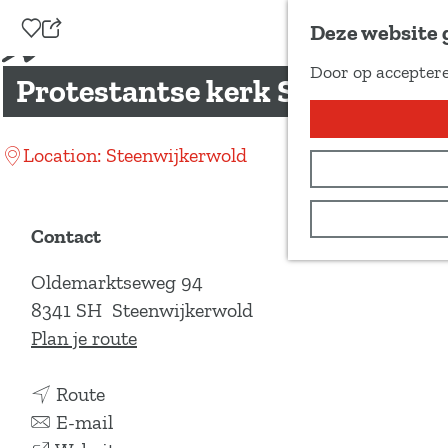
Voeg toe als favoriet
Deze website 
D
Door op acceptere
e
Protestantse kerk Steenwijke
G
e
a
l
n
Location: Steenwijkerwold
d
a
e
a
z
r
Contact
e
d
p
Oldemarktseweg 94
e
a
8341 SH
Steenwijkerwold
h
g
n
Plan je route
o
i
a
m
n
n
a
Route
e
a
a
n
r
E-mail
p