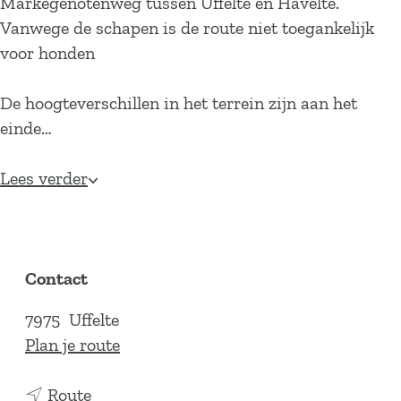
Markegenotenweg tussen Uffelte en Havelte.
Vanwege de schapen is de route niet toegankelijk
voor honden
De hoogteverschillen in het terrein zijn aan het
einde…
Lees verder
Contact
7975
Uffelte
n
Plan je route
a
n
a
Route