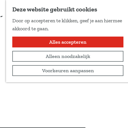
Voeg toe als favoriet
Deze website gebruikt cookies
D
Door op accepteren te klikken, geef je aan hiermee
e
G
akkoord te gaan.
e
a
l
n
Alles accepteren
d
a
e
Alleen noodzakelijk
a
z
r
Voorkeuren aanpassen
e
d
p
e
a
h
g
o
i
m
n
e
a
p