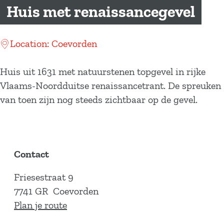
a
Huis met renaissancegevel
g
e
Location: Coevorden
Huis uit 1631 met natuurstenen topgevel in rijke
Vlaams-Noordduitse renaissancetrant. De spreuken
van toen zijn nog steeds zichtbaar op de gevel.
Contact
Friesestraat 9
7741 GR
Coevorden
n
Plan je route
a