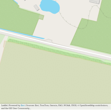
Leaflet
|
Powered by
Esri
| Sources: Esri, TomTom, Garmin, FAO, NOAA, USGS, © OpenStreetMap contributors,
and the GIS User Community, ,