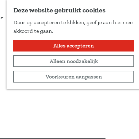
Voeg toe als favoriet
Deze website gebruikt cookies
D
Door op accepteren te klikken, geef je aan hiermee
e
G
akkoord te gaan.
e
a
l
n
Alles accepteren
d
a
e
Alleen noodzakelijk
a
z
r
Voorkeuren aanpassen
e
d
p
e
a
h
g
o
i
m
n
e
a
p