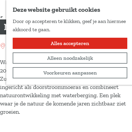
Voeg toe als favoriet
Deze website gebruikt cookies
D
Door op accepteren te klikken, geef je aan hiermee
e
Noordma
G
akkoord te gaan.
e
a
l
n
Alles accepteren
Location: midlaren
d
a
e
Alleen noodzakelijk
a
Wat kort geleden nog landbouwgrond was, is sinds
z
r
2025 een jong natuurgebied tussen het
Voorkeuren aanpassen
e
d
Zuidlaardermeer en het Tusschenwater. Noordma is
p
e
ingericht als doorstroommoeras en combineert
a
h
natuurontwikkeling met waterberging. Een plek
g
o
waar je de natuur de komende jaren zichtbaar ziet
i
m
groeien.
n
e
a
p