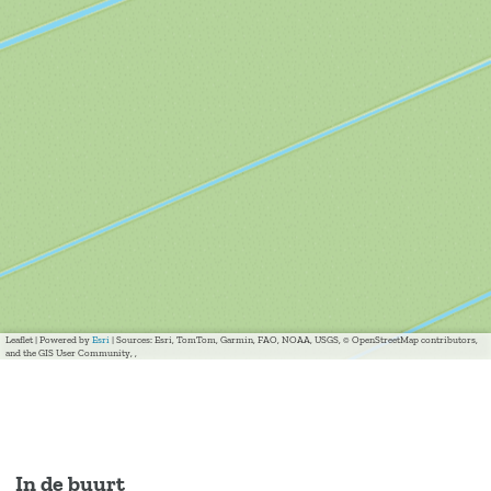
Leaflet
|
Powered by
Esri
| Sources: Esri, TomTom, Garmin, FAO, NOAA, USGS, © OpenStreetMap contributors,
and the GIS User Community, ,
In de buurt