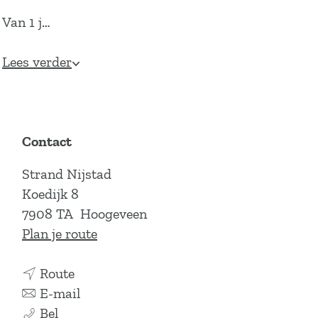
Van 1 j…
Lees verder
Contact
Strand Nijstad
Koedijk 8
7908 TA
Hoogeveen
n
Plan je route
a
n
a
Route
a
n
r
E-mail
S
a
a
S
Bel