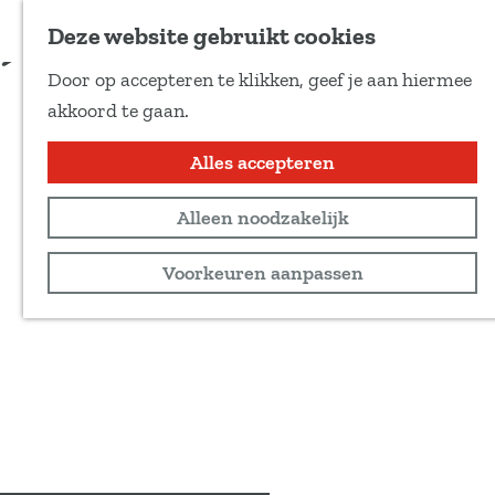
Voeg toe als favoriet
Boek tickets
Deze website gebruikt cookies
D
Door op accepteren te klikken, geef je aan hiermee
e
G
akkoord te gaan.
e
a
l
n
Alles accepteren
d
a
e
Alleen noodzakelijk
a
z
r
Voorkeuren aanpassen
e
d
p
e
a
h
g
o
i
m
n
e
a
p