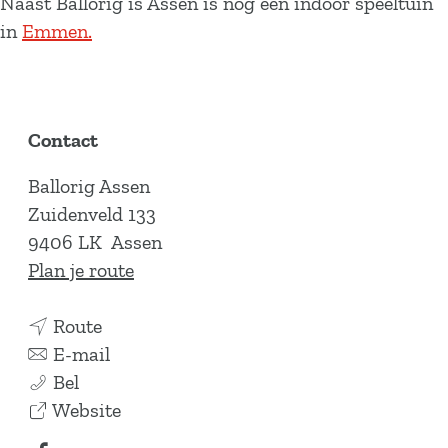
Naast Ballorig is Assen is nog een indoor speeltuin
in
Emmen.
Contact
Ballorig Assen
Zuidenveld 133
9406 LK
Assen
n
Plan je route
a
n
a
Route
a
n
r
E-mail
B
a
a
B
Bel
a
r
a
v
a
Website
l
B
r
a
l